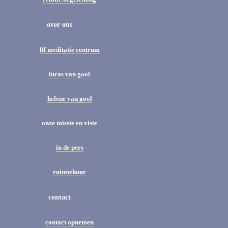
over ons
lff meditatie centrum
lucas van gool
helene van gool
onze missie en visie
in de pers
ruimtehuur
contact
contact opnemen