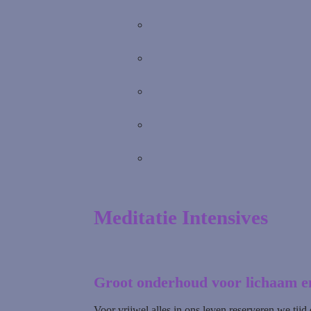
Meditatie Intensives
Groot onderhoud voor lichaam en
Voor vrijwel alles in ons leven reserveren we tij