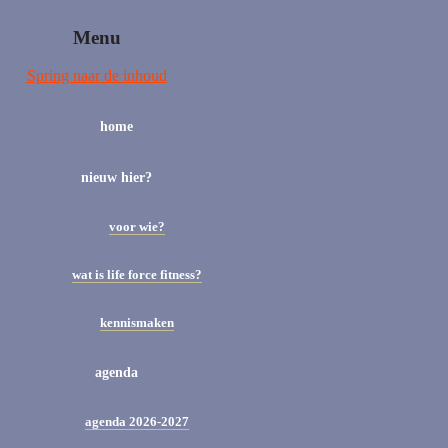
Menu
Spring naar de inhoud
home
nieuw hier?
voor wie?
wat is life force fitness?
kennismaken
agenda
agenda 2026-2027