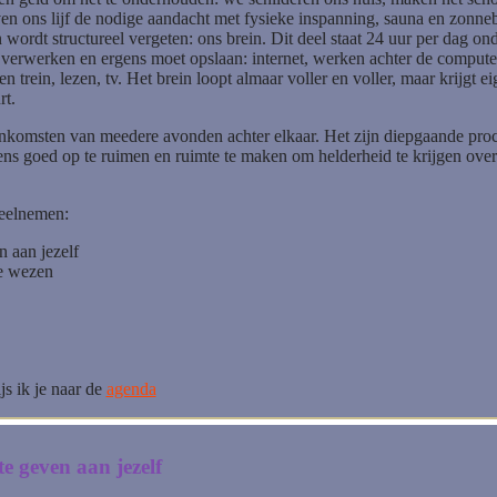
ven ons lijf de nodige aandacht met fysieke inspanning, sauna en zonne
 wordt structureel vergeten: ons brein. Dit deel staat 24 uur per dag on
et verwerken en ergens moet opslaan: internet, werken achter de compute
 trein, lezen, tv. Het brein loopt almaar voller en voller, maar krijgt ei
t.
jeenkomsten van meedere avonden achter elkaar. Het zijn diepgaande pro
 eens goed op te ruimen en ruimte te maken om helderheid te krijgen ove
deelnemen:
 aan jezelf
e wezen
js ik je naar de
agenda
 geven aan jezelf