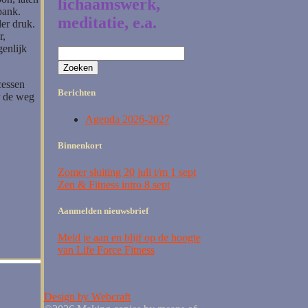
lichaamswerk,
bank.
meditatie, e.a.
der druk.
r,
genlijk
Zoeken
naar:
cessen
Berichten
r de weg
Agenda 2026-2027
Binnenkort
Zomer sluiting 20 juli t/m 1 sept
Zen & Fitness intro 8 sept
Aanmelden nieuwsbrief
Meld je aan en blijf op de hoogte
van Life Force Fitness
Design by Webcraft