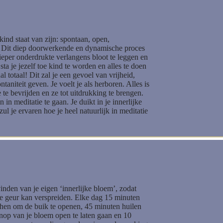
kind staat van zijn: spontaan, open,
e. Dit diep doorwerkende en dynamische proces
dieper onderdrukte verlangens bloot te leggen en
sta je jezelf toe kind te worden en alles te doen
l totaal! Dit zal je een gevoel van vrijheid,
taniteit geven. Je voelt je als herboren. Alles is
te bevrijden en ze tot uitdrukking te brengen.
in meditatie te gaan. Je duikt in je innerlijke
 zul je ervaren hoe je heel natuurlijk in meditatie
inden van je eigen ‘innerlijke bloem’, zodat
ke geur kan verspreiden. Elke dag 15 minuten
chen om de buik te openen, 45 minuten huilen
knop van je bloem open te laten gaan en 10