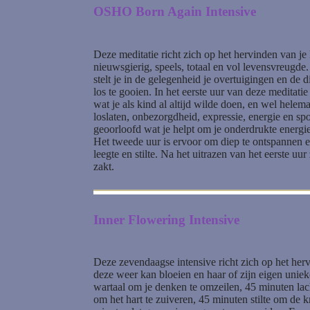
OSHO Born Again Intensive
Deze meditatie richt zich op het hervinden van je 
nieuwsgierig, speels, totaal en vol levensvreugd
stelt je in de gelegenheid je overtuigingen en de 
los te gooien. In het eerste uur van deze meditatie 
wat je als kind al altijd wilde doen, en wel helemaa
loslaten, onbezorgdheid, expressie, energie en spon
geoorloofd wat je helpt om je onderdrukte energie 
Het tweede uur is ervoor om diep te ontspannen en 
leegte en stilte. Na het uitrazen van het eerste uur
zakt.
Inner Flowering Intensive
Deze zevendaagse intensive richt zich op het herv
deze weer kan bloeien en haar of zijn eigen unie
wartaal om je denken te omzeilen, 45 minuten la
om het hart te zuiveren, 45 minuten stilte om de 