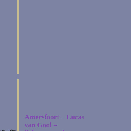
Amersfoort – Lucas
van Gool –
on, laten