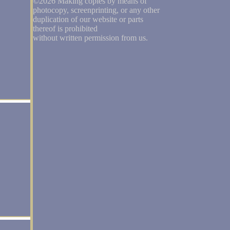
©2026 Making copies by means of
photocopy, screenprinting, or any other
duplication of our website or parts
thereof is prohibited
without written permission from us.