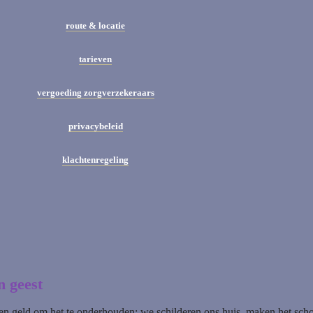
route & locatie
tarieven
vergoeding zorgverzekeraars
privacybeleid
klachtenregeling
 geest
d en geld om het te onderhouden: we schilderen ons huis, maken het scho