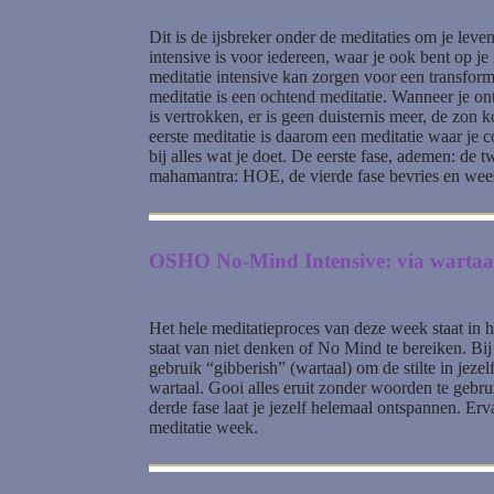
Dit is de ijsbreker onder de meditaties om je leve
intensive is voor iedereen, waar je ook bent op 
meditatie intensive kan zorgen voor een transfor
meditatie is een ochtend meditatie. Wanneer je on
is vertrokken, er is geen duisternis meer, de zon 
eerste meditatie is daarom een meditatie waar je c
bij alles wat je doet. De eerste fase, ademen: de t
mahamantra: HOE, de vierde fase bevries en wees st
OSHO No-Mind Intensive: via wartaal
Het hele meditatieproces van deze week staat in h
staat van niet denken of No Mind te bereiken. Bij
gebruik “gibberish” (wartaal) om de stilte in jezelf 
wartaal. Gooi alles eruit zonder woorden te gebruik
derde fase laat je jezelf helemaal ontspannen. Er
meditatie week.