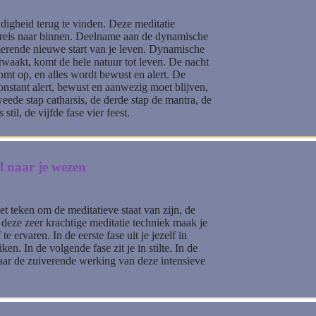
ndigheid terug te vinden. Deze meditatie
je reis naar binnen. Deelname aan de dynamische
merende nieuwe start van je leven. Dynamische
twaakt, komt de hele natuur tot leven. De nacht
komt op, en alles wordt bewust en alert. De
onstant alert, bewust en aanwezig moet blijven,
weede stap catharsis, de derde stap de mantra, de
il, de vijfde fase vier feest.
 naar je wezen
et teken om de meditatieve staat van zijn, de
 deze zeer krachtige meditatie techniek maak je
te ervaren. In de eerste fase uit je jezelf in
en. In de volgende fase zit je in stilte. In de
vaar de zuiverende werking van deze intensieve