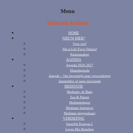
Menu
Spring naar de inhoud
HOME
NIEUW HIER?
Voor wie?
Wat is Life Force Fitness?
Kennismaken
AGENDA
Agenda 2026-2027
Maandagenda
Aanpak – Van bewustzijn naar verwondering
Aanmelden of meer informatie
MEDITATIE
Meditatie: de Basis
Zen & Fitness
Meditatiedagen
Meditatie Intensives
Meditatie strippenkaart
VERDIEPING
Innerlijk Kompas 1
Leven Met Bezieling