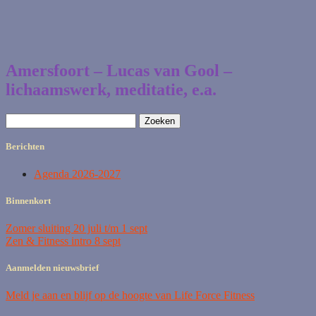
Amersfoort – Lucas van Gool –
lichaamswerk, meditatie, e.a.
Zoeken
naar:
Berichten
Agenda 2026-2027
Binnenkort
Zomer sluiting 20 juli t/m 1 sept
Zen & Fitness intro 8 sept
Aanmelden nieuwsbrief
Meld je aan en blijf op de hoogte van Life Force Fitness