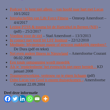
Podcast ; Je bent niet alleen – van hoofd naar hart met Lucas
10/1/2022
Introductiefilm van Life Force Fitness
– Omroep Amersfoort –
4/4/2017
Lezing PTSS & trauma bij de Hartcirkel in Bergen (NH)
–
(pdf) – 25/2/2017
Voeding voor de ziel
– Stad Amersfoort – 13/3/2013
In contact met jezelf bij LFF Instituut
– 22/12/2010
Meditatie: Mysterieuze magie of gewoon makkelijk meedoen?
De Dura (pdf en tekst)
Net even andere fitness in Nieuwland
– Amersfoortse Courant
06.02.2008
Een totale ontspanning wordt mogelijk
Als je ‘reptielenbrein’ het evenwicht niet meer herstelt –
KD
januari 2008
Traumaverwerking, vertrouw op je eigen lichaam
(pdf)
Osho Lucas van Gool is enorm thuisgekomen –
Amersfoortse
Courant 22.09.2004
Deel deze informatie