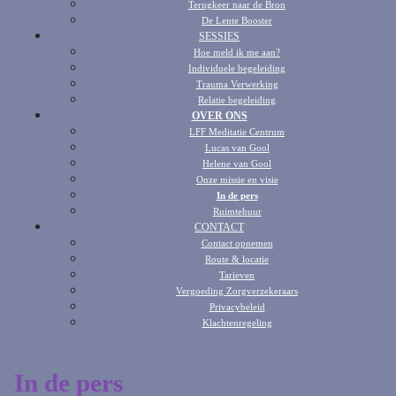
Terugkeer naar de Bron
De Lente Booster
SESSIES
Hoe meld ik me aan?
Individuele begeleiding
Trauma Verwerking
Relatie begeleiding
OVER ONS
LFF Meditatie Centrum
Lucas van Gool
Helene van Gool
Onze missie en visie
In de pers
Ruimtehuur
CONTACT
Contact opnemen
Route & locatie
Tarieven
Vergoeding Zorgverzekeraars
Privacybeleid
Klachtenregeling
In de pers